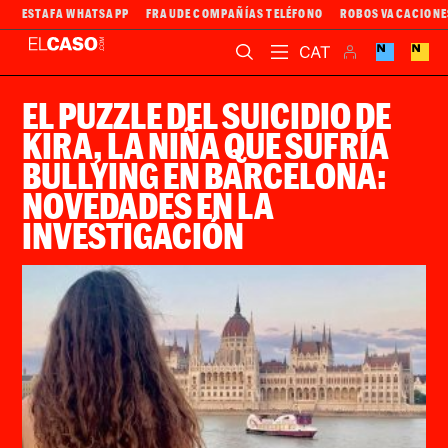
ESTAFA WHATSAPP
FRAUDE COMPAÑÍAS TELÉFONO
ROBOS VACACIONE
EL PUZZLE DEL SUICIDIO DE
KIRA, LA NIÑA QUE SUFRÍA
BULLYING EN BARCELONA:
NOVEDADES EN LA
INVESTIGACIÓN