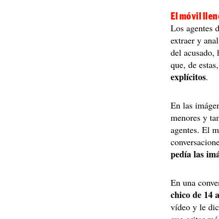
El móvil lle
Los agentes 
extraer y ana
del acusado, 
que, de estas
explícitos
.
En las imágen
menores y ta
agentes. El 
conversacione
pedía las im
En una conver
chico de 14 
vídeo y le di