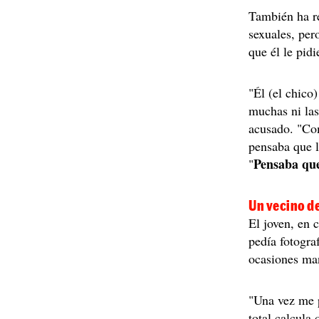
También ha r
sexuales, per
que él le pidi
"Él (el chico
muchas ni las
acusado. "Com
pensaba que l
Pensaba qu
"
Un vecino d
El joven, en 
pedía fotogra
ocasiones man
"Una vez me p
total calcula