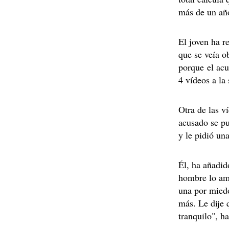
más de un año
El joven ha r
que se veía o
porque el acu
4 vídeos a la
Otra de las v
acusado se pu
y le pidió una
Él, ha añadid
hombre lo am
una por miedo
más. Le dije 
tranquilo", h