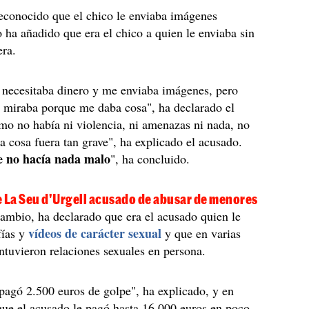
econocido que el chico le enviaba imágenes
o ha añadido que era el chico a quien le enviaba sin
era.
) necesitaba dinero y me enviaba imágenes, pero
 miraba porque me daba cosa", ha declarado el
o no había ni violencia, ni amenazas ni nada, no
a cosa fuera tan grave", ha explicado el acusado.
e no hacía nada malo
", ha concluido.
e La Seu d'Urgell acusado de abusar de menores
cambio, ha declarado que era el acusado quien le
vídeos de carácter sexual
fías y
y que en varias
tuvieron relaciones sexuales en persona.
agó 2.500 euros de golpe", ha explicado, y en
 que el acusado le pagó hasta 16.000 euros en poco