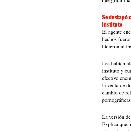
que gritar má
Se destapó c
instituto
El agente enc
hechos fueron
hicieron al i
Les habían al
instituto y c
efectivo enci
la venta de d
cambio de rel
pornográficas
La versión de
Explica que, 