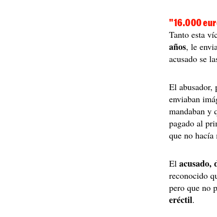
"16.000 eur
Tanto esta ví
años
, le env
acusado se la
El abusador, 
enviaban imág
mandaban y q
pagado al pri
que no hacía 
acusado, 
El
reconocido qu
pero que no 
eréctil
.