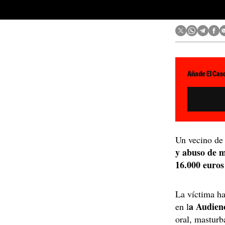
Añade El Caso
Un vecino d
y abuso de 
16.000 euros
La víctima ha
a Audien
en l
oral, masturb