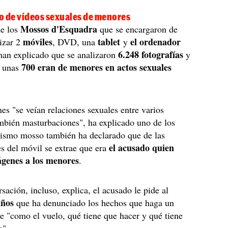
no de vídeos sexuales de menores
Mossos d'Esquadra
de los
que se encargaron de
móviles
tablet
el ordenador
lizar 2
, DVD, una
y
6.248 fotografías
han explicado que se analizaron
y
700 eran de menores en actos sexuales
, unas
es "se veían relaciones sexuales entre varios
mbién masturbaciones", ha explicado uno de los
mismo mosso también ha declarado que de las
el acusado quien
s del móvil se extrae que era
ágenes a los menores
.
sación, incluso, explica, el acusado le pide al
años
que ha denunciado los hechos que haga un
ce "como el vuelo, qué tiene que hacer y qué tiene