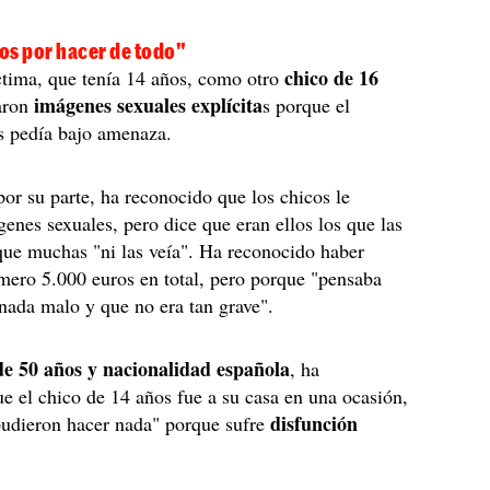
os por hacer de todo"
chico de 16
ctima, que tenía 14 años, como otro
imágenes sexuales explícita
iaron
s porque el
s pedía bajo amenaza.
por su parte, ha reconocido que los chicos le
enes sexuales, pero dice que eran ellos los que las
ue muchas "ni las veía". Ha reconocido haber
mero 5.000 euros en total, pero porque "pensaba
nada malo y que no era tan grave".
de 50 años y nacionalidad española
, ha
e el chico de 14 años fue a su casa en una ocasión,
disfunción
pudieron hacer nada" porque sufre