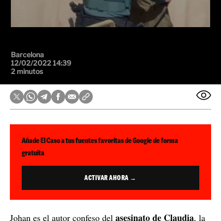
Barcelona
12/02/2022 14:39
2 minutos
Añade El Caso a tus fuentes favoritas de Google de forma
gratuita
ACTIVAR AHORA →
asesinato de Claudia
Johan es el autor confeso del
, la