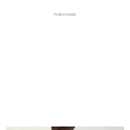
El carácter bondadoso de Johan escondía una
personalidad muy cruel con Claudia: era controlador, le
cogía el móvil, le prohibía salir con sus amigas, bailar y
estar al lado de otros chicos. Después de casi un año de
maltrato, la menor decidió dejarlo y fue entonces
ideó un plan para
cuando el presunto asesino
matarla
.