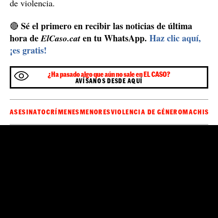
les negó el crimen, pero cuando descubrieron el
lo confesó todo
cadáver de la menor en el trastero,
.
Claudia es la tercera víctima mortal por violencia
machista de este 2022
víctima mortal por violencia de
Claudia es la tercera
género
este 2022 y la número 1.1.29 desde que se
empezó a contabilizar este tipo de crímenes. El
presunto autor de los hechos confesó a los juzgados que
la había matado porque no quería seguir la relación con
él y, teniendo en cuenta el elevado riesgo de fuga, ha
ingresado en la prisión de manera provisional.
Como la mayoría de víctimas de violencia de género,
Claudia no había denunciado a su maltratador
, un
hecho que pone de manifiesto la importancia de
proteger las mujeres y adolescentes que sufren este tipo
de violencia.