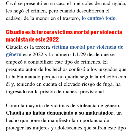
El Johan, el asesino confeso de Claudia, de puerta hacia fuera era
una persona tranquila y estudiosa: ideó un plan para matarla, ya
que la menor lo quería dejar/ Europa Press
Le clavó más de 50 puñaladas y después confesó el
crimen a su madre
La engañó diciéndole que fuera al trastero a coger sus
cosas y, una vez allí, le clavó más de 50 puñaladas,
explica
El Español.
Después de asesinarla, cenó y fue a
dormir como si nada. De hecho, cuando la Guardia
Civil se presentó en su casa el miércoles de madrugada,