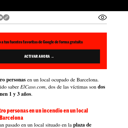
 a tus fuentes favoritas de Google de forma gratuita
ACTIVAR AHORA →
ro personas
en un local ocupado de Barcelona.
dos
ido saber
ElCaso.com
, dos de las víctimas son
enen 1 y 3 años
.
ro personas en un incendio en un local
 Barcelona
plaza de
n pasado en un local situado en la