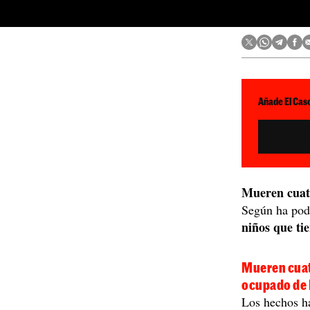
Añade El Caso
Mueren cuat
Según ha pod
niños que ti
Mueren cuat
ocupado de
Los hechos ha