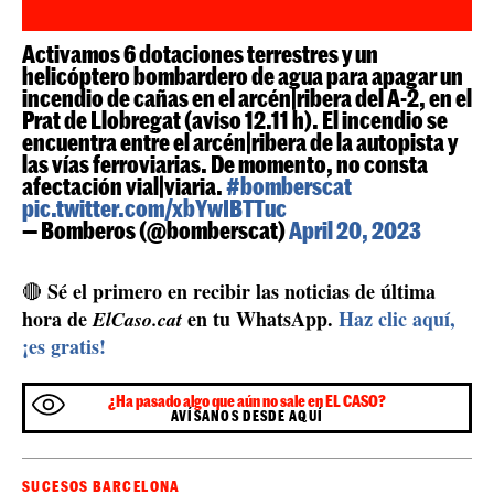
Activamos 6 dotaciones terrestres y un
helicóptero bombardero de agua para apagar un
incendio de cañas en el arcén|ribera del A-2, en el
Prat de Llobregat (aviso 12.11 h). El incendio se
encuentra entre el arcén|ribera de la autopista y
las vías ferroviarias. De momento, no consta
afectación vial|viaria.
#bomberscat
pic.twitter.com/xbYwIBTTuc
— Bomberos (@bomberscat)
April 20, 2023
Sé el primero en recibir las noticias de última
🔴
hora de
en tu WhatsApp.
Haz clic aquí,
ElCaso.cat
¡es gratis!
¿Ha pasado algo que aún no sale en EL CASO?
AVÍSANOS DESDE AQUÍ
SUCESOS BARCELONA