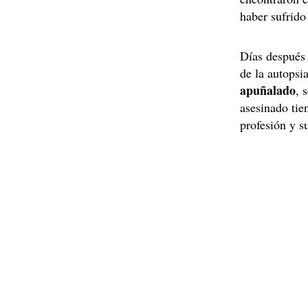
haber sufrid
Días después 
de la autops
apuñalado
, 
asesinado tie
profesión y s