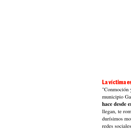
La víctima e
"Conmoción y 
municipio Gas
hace desde e
llegan, te ro
durísimos mom
redes sociales