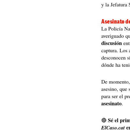
y la Jefatura
Asesinato d
La Policía Na
averiguado q
discusión
ent
captura. Los 
desconocen si
dónde ha teni
De momento, 
asesino, que 
para ser el p
asesinato
.
Sé el prim
🔴
e
ElCaso.cat