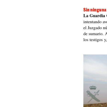
Sin ninguna
La Guardia C
intentando av
el Juzgado n
de sumario. A
los testigos