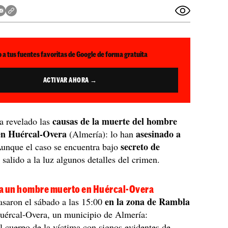
 a tus fuentes favoritas de Google de forma gratuita
ACTIVAR AHORA →
causas de la muerte del hombre
a revelado las
en Huércal-Overa
asesinado a
(Almería): lo han
secreto de
Aunque el caso se encuentra bajo
salido a la luz algunos detalles del crimen.
a un hombre muerto en Huércal-Overa
en la zona de Rambla
asaron el sábado a las 15:00
ércal-Overa, un municipio de Almería:
l cuerpo de la víctima con signos evidentes de