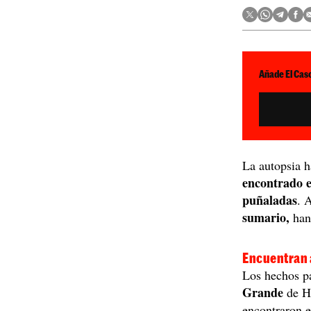
Añade El Caso
La autopsia h
encontrado 
puñaladas
. 
sumario,
han 
Encuentran 
Los hechos p
Grande
de Hu
encontraron e