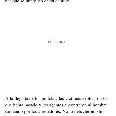
Dos denuncias, pero ningún detenido
Al ver que esta persona, claramente bajo los efectos del
alcohol, no desistía y seguía insultando a la gente que
Mossos
se encontraba en la acera, llamaron a los
d'Esquadra
quienes enviaron a cinco patrullas para
atender el incidente. Mientras esperaban la llegada de
los agentes, el hombre intentó agredir nuevamente a los
fuerte empuje al propietario
vecinos, dándole un
del
bar que se interpuso en su camino.