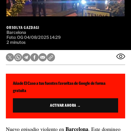
ORSOLYA GAZDAGI
Barcelona
Foto: OG
04/08/2025 14:29
2 minutos
Añade El Caso a tus fuentes favoritas de Google de forma
gratuita
ACTIVAR AHORA →
Barcelona
Nuevo episodio violento en
. Este domingo