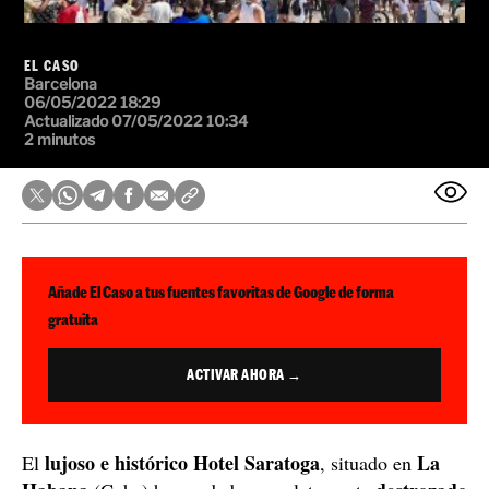
EL CASO
Barcelona
06/05/2022 18:29
Actualizado 07/05/2022 10:34
2 minutos
Añade El Caso a tus fuentes favoritas de Google de forma
gratuita
ACTIVAR AHORA →
lujoso e histórico
Hotel Saratoga
La
El
, situado en