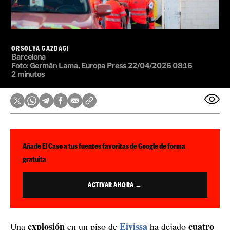
ORSOLYA GAZDAGI
Barcelona
Foto: Germán Lama, Europa Press
22/04/2026 08:16
2 minutos
Añade El Caso a tus fuentes favoritas de Google de forma
gratuita
ACTIVAR AHORA →
explosión
Eivissa
cuatro
Una
en un piso de
ha dejado