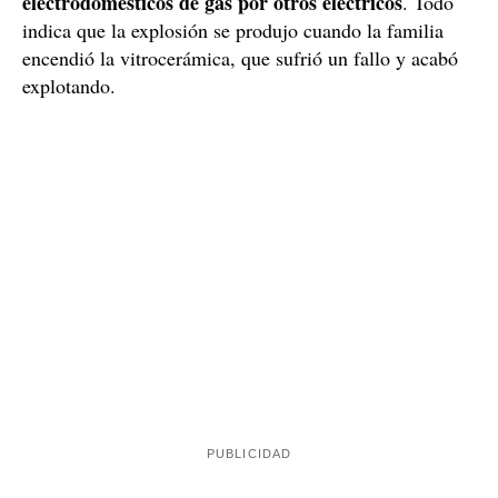
La explosión ha dejado cuatro heridos / Germán Lama, Europa
Press.
había estado en obras
Según parece, el edificio
recientemente. Los trabajos se hicieron tanto en el
interior de las viviendas como en el bloque en sí, y
sustitución de los
entre las mejoras incluyeron la
electrodomésticos de gas por otros eléctricos
. Todo