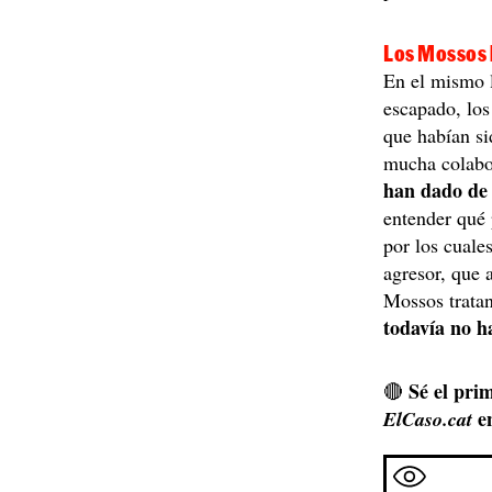
Los Mossos l
En el mismo l
escapado, lo
que habían si
mucha colabo
han dado de 
entender qué 
por los cuale
agresor, que 
Mossos tratan
todavía no h
Sé el prim
🔴
e
ElCaso.cat