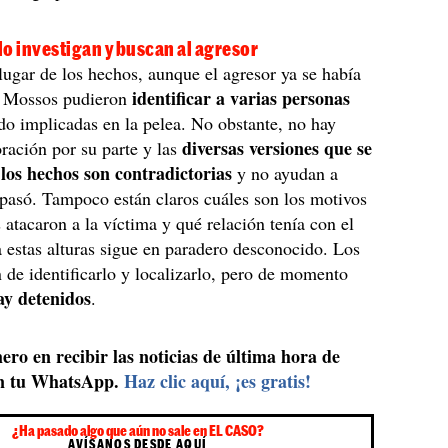
o investigan y buscan al agresor
ugar de los hechos, aunque el agresor ya se había
identificar a varias personas
s Mossos pudieron
do implicadas en la pelea. No obstante, no hay
diversas versiones que se
ración por su parte y las
los hechos son contradictorias
y no ayudan a
pasó. Tampoco están claros cuáles son los motivos
s atacaron a la víctima y qué relación tenía con el
a estas alturas sigue en paradero desconocido. Los
 de identificarlo y localizarlo, pero de momento
ay detenidos
.
ero en recibir las noticias de última hora de
n tu WhatsApp.
Haz clic aquí, ¡es gratis!
¿Ha pasado algo que aún no sale en EL CASO?
AVÍSANOS DESDE AQUÍ