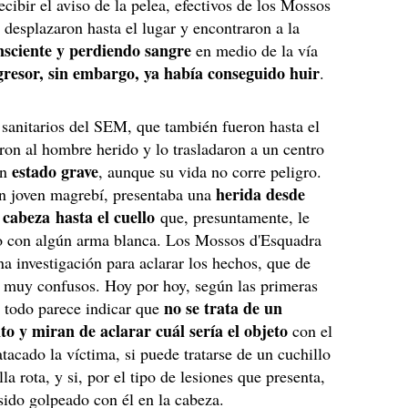
ecibir el aviso de la pelea, efectivos de los Mossos
 desplazaron hasta el lugar y encontraron a la
nsciente y perdiendo sangre
en medio de la vía
gresor, sin embargo, ya había conseguido huir
.
 sanitarios del SEM, que también fueron hasta el
eron al hombre herido y lo trasladaron a un centro
estado grave
en
, aunque su vida no corre peligro.
herida desde
un joven magrebí, presentaba una
 cabeza hasta el cuello
que, presuntamente, le
o con algún arma blanca. Los Mossos d'Esquadra
na investigación para aclarar los hechos, que de
muy confusos. Hoy por hoy, según las primeras
no se trata de un
 todo parece indicar que
o y miran de aclarar cuál sería el objeto
con el
atacado la víctima, si puede tratarse de un cuchillo
la rota, y si, por el tipo de lesiones que presenta,
sido golpeado con él en la cabeza.