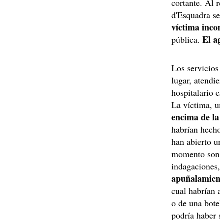
cortante. Al r
d'Esquadra se
víctima inco
El a
pública.
Los servicios
lugar, atendi
hospitalario 
La víctima, 
encima de la
habrían hech
han abierto u
momento son 
indagaciones,
apuñalamient
cual habrían 
o de una botel
podría haber 