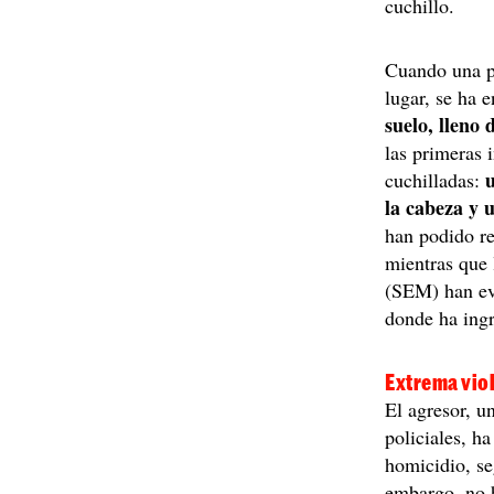
cuchillo.
Cuando una pa
lugar, se ha 
suelo, lleno 
las primeras 
u
cuchilladas:
la cabeza y 
han podido re
mientras que
(SEM) han eva
donde ha ing
Extrema viol
El agresor, u
policiales, h
homicidio, s
embargo, no h