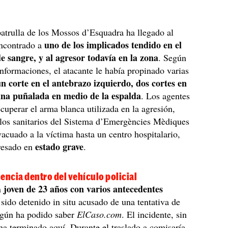
trulla de los Mossos d’Esquadra ha llegado al
uno de los implicados tendido en el
encontrado a
de sangre, y al agresor todavía en la zona
. Según
informaciones, el atacante le había propinado varias
n corte en el antebrazo izquierdo, dos cortes en
una puñalada en medio de la espalda
. Los agentes
cuperar el arma blanca utilizada en la agresión,
 los sanitarios del Sistema d’Emergències Mèdiques
cuado a la víctima hasta un centro hospitalario,
estado grave
resado en
.
encia dentro del vehículo policial
joven de 23 años con varios antecedentes
n
a sido detenido in situ acusado de una tentativa de
egún ha podido saber
ElCaso.com
. El incidente, sin
a terminado aquí. Durante el traslado a comisaría,