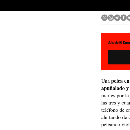
Añade El Caso
pelea en
Una
apuñalado y 
martes por la
las tres y cua
teléfono de e
alertando de 
peleando vio