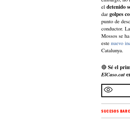
detenido 
el
golpes co
dar
punto de desc
conductor. La
Mossos se ha 
este
nuevo in
Catalunya.
Sé el prim
🔴
e
ElCaso.cat
SUCESOS BAR