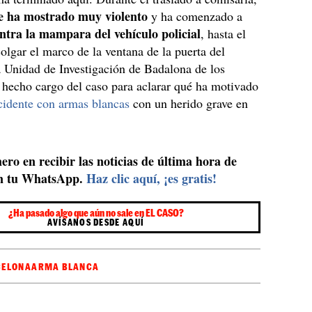
se ha mostrado muy violento
y ha comenzado a
ntra la mampara del vehículo policial
, hasta el
olgar el marco de la ventana de la puerta del
 Unidad de Investigación de Badalona de los
hecho cargo del caso para aclarar qué ha motivado
cidente con armas blancas
con un herido grave en
ero en recibir las noticias de última hora de
n tu WhatsApp.
Haz clic aquí, ¡es gratis!
¿Ha pasado algo que aún no sale en EL CASO?
AVÍSANOS DESDE AQUÍ
CELONA
ARMA BLANCA