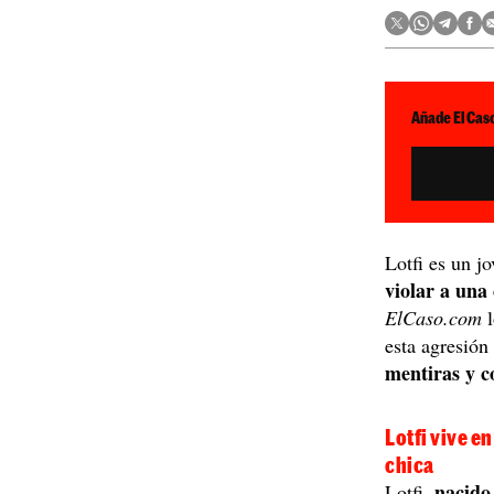
Añade El Caso
Lotfi es un j
violar a una
ElCaso.com
l
esta agresión
mentiras y c
Lotfi vive e
chica
nacido
Lotfi,