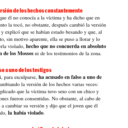
ersión de los hechos constantemente
 que él no conocía a la víctima y ha dicho que en
o la tocó, no obstante, después cambió la versión
 y explicó que se habían estado besando y que, al
o, sin motivo aparente, ella se puso a llorar y lo
hecho que no concuerda en absoluto
erla violado,
ón de los Mossos
ni de los testimonios de la zona.
so a uno de los testigos
ha acusado en falso a uno de
, para exculparse,
ambiando la versión de los hechos varias veces:
plicado que la víctima tuvo sexo con un chico y
iones fueron consentidas. No obstante, al cabo de
ó a cambiar su versión y dijo que el joven que él
la había violado
ndo,
.