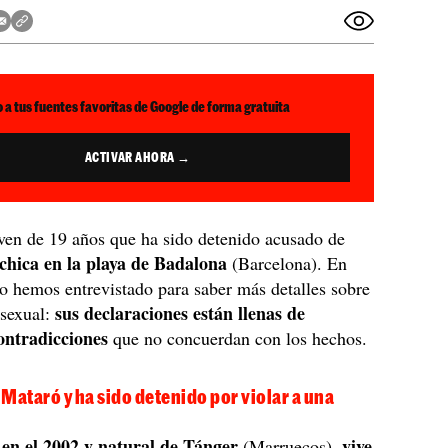
 a tus fuentes favoritas de Google de forma gratuita
ACTIVAR AHORA →
oven de 19 años que ha sido detenido acusado de
 chica en la playa de Badalona
(Barcelona). En
o hemos entrevistado para saber más detalles sobre
sus declaraciones están llenas de
 sexual:
ontradicciones
que no concuerdan con los hechos.
n Mataró y ha sido detenido por violar a una
 en el 2002 y natural de Tánger
vive
(Marruecos),