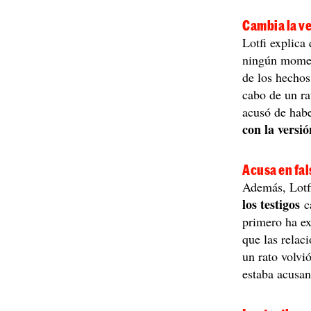
Cambia la v
Lotfi explica
ningún moment
de los hechos
cabo de un rat
acusó de hab
con la versi
Acusa en fal
Además, Lotfi
los testigos
c
primero ha ex
que las relac
un rato volvi
estaba acusa