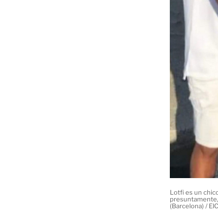
Lotfi es un chi
presuntamente, 
(Barcelona) / El