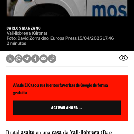
CARLOS MANZANO
Vall-llobrega (Girona)
Foto: David Zorrakino, Europa Press
15/04/2025 17:46
2 minutos
Añade El Caso a tus fuentes favoritas de Google de forma
gratuita
ACTIVAR AHORA →
asalto
casa
Vall-llobrega
Brutal
en una
de
(Baix