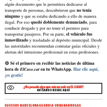
algún documento que le permitiera dedicarse al
no tenía
transporte de personas, descubrieron que
ninguno
y que se estaba dedicando a ello de manera
quedó doblemente denunciado
ilegal. Por eso
, para
conducir drogado y por no tener el permiso para
el vehículo fue
transportar pasajeros. Por su parte,
inmovilizado
y trasladado al depósito municipal. Desde
las autoridades recomiendan contratar guías oficiales y
alertan del intrusismo profesional en estas profesiones.
Sé el primero en recibir las noticias de última
🔴
hora de
en tu WhatsApp.
Haz clic aquí,
ElCaso.cat
¡es gratis!
¿Ha pasado algo que aún no sale en EL CASO?
AVÍSANOS DESDE AQUÍ
SUCESOS BARCELONA
GUARDIA URBANA
DROGAS