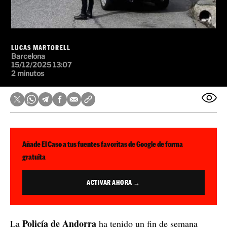
LUCAS MARTORELL
Barcelona
15/12/2025 13:07
2 minutos
Añade El Caso a tus fuentes favoritas de Google de forma
gratuita
ACTIVAR AHORA →
Policía de Andorra
La
ha tenido un fin de semana