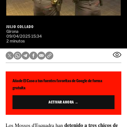
JULIO COLLADO
Girona
09/04/2025 15:34
2 minutos
Añade El Caso a tus fuentes favoritas de Google de forma
gratuita
ACTIVAR AHORA →
detenido a tres chicos de
Los Mossos d'Esquadra han