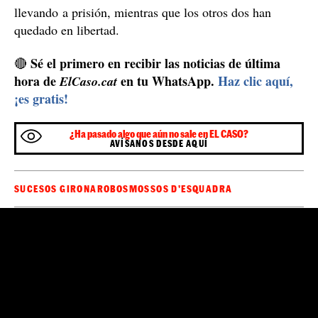
llevando a prisión, mientras que los otros dos han
quedado en libertad.
Sé el primero en recibir las noticias de última
🔴
hora de
en tu WhatsApp.
Haz clic aquí,
ElCaso.cat
¡es gratis!
¿Ha pasado algo que aún no sale en EL CASO?
AVÍSANOS DESDE AQUÍ
SUCESOS GIRONA
ROBOS
MOSSOS D'ESQUADRA