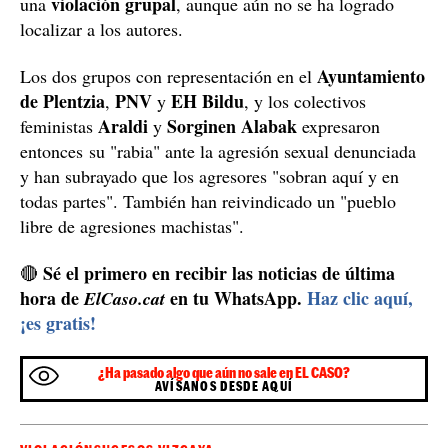
violación grupal
una
, aunque aún no se ha logrado
localizar a los autores.
Ayuntamiento
Los dos grupos con representación en el
de Plentzia
PNV
EH Bildu
,
y
, y los colectivos
Araldi
Sorginen Alabak
feministas
y
expresaron
entonces su "rabia" ante la agresión sexual denunciada
y han subrayado que los agresores "sobran aquí y en
todas partes". También han reivindicado un "pueblo
libre de agresiones machistas".
Sé el primero en recibir las noticias de última
🔴
hora de
en tu WhatsApp.
Haz clic aquí,
ElCaso.cat
¡es gratis!
¿Ha pasado algo que aún no sale en EL CASO?
AVÍSANOS DESDE AQUÍ