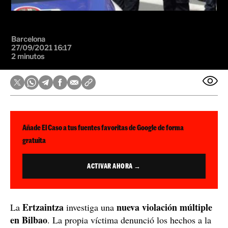
Barcelona
27/09/2021 16:17
2 minutos
Añade El Caso a tus fuentes favoritas de Google de forma
gratuita
ACTIVAR AHORA →
Ertzaintza
nueva violación múltiple
La
investiga una
en Bilbao
. La propia víctima denunció los hechos a la