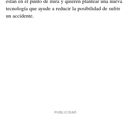
Los nuevos retrovisores de la DGT
Uno de los cambios que la Dirección General de Tráfico
quiere hacer a medio plazo es la actualización del
sistema de visibilidad. Los retrovisores tradicionales
están en el punto de mira y quieren plantear una nueva