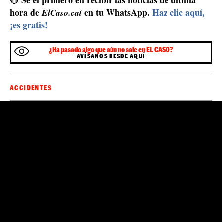
Tienen la capacidad de plegarse y son resistentes al
agua. Además, no tienen problemas relacionados con
las altas o bajas temperaturas y son a prueba de
deslumbramientos, por lo que el conductor puede ver
siempre lo que ocurre alrededor de su vehículo en todo
momento sin problema.
dos pantallas de alta
En el interior del vehículo hay
definición
, una de 12 pulgadas y la otra de 15. Con
ellas, las personas que están dentro del camión pueden
ver en todo momento lo que les rodea. Además, cuenta
con la opción de poder instalar líneas auxiliares,
similares a las de las cámaras traseras de aparcamiento,
para ayudar a calcular mejor las distancias.
Sé el primero en recibir las noticias de última
🔴