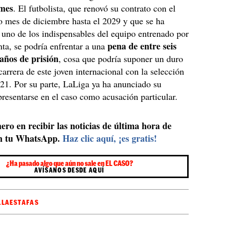
 mes
. El futbolista, que renovó su contrato con el
o mes de diciembre hasta el 2029 y que se ha
 uno de los indispensables del equipo entrenado por
pena de entre seis
ta, se podría enfrentar a una
 años de prisión
, cosa que podría suponer un duro
carrera de este joven internacional con la selección
21. Por su parte, LaLiga ya ha anunciado su
presentarse en el caso como acusación particular.
ero en recibir las noticias de última hora de
n tu WhatsApp.
Haz clic aquí, ¡es gratis!
¿Ha pasado algo que aún no sale en EL CASO?
AVÍSANOS DESDE AQUÍ
LLA
ESTAFAS