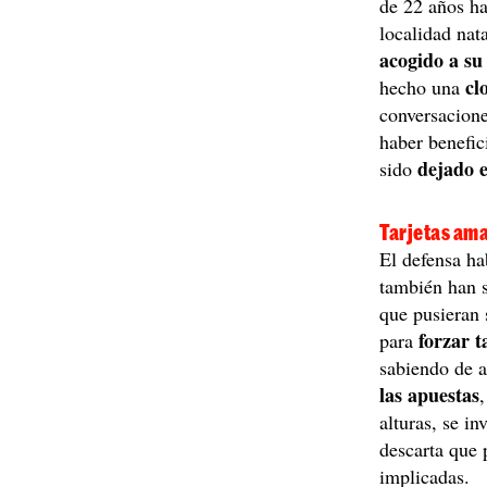
de 22 años ha
localidad nat
acogido a su
cl
hecho una
conversacione
haber benefic
dejado e
sido
Tarjetas am
El defensa ha
también han s
que pusieran 
forzar t
para
sabiendo de a
las apuestas
alturas, se i
descarta que 
implicadas.