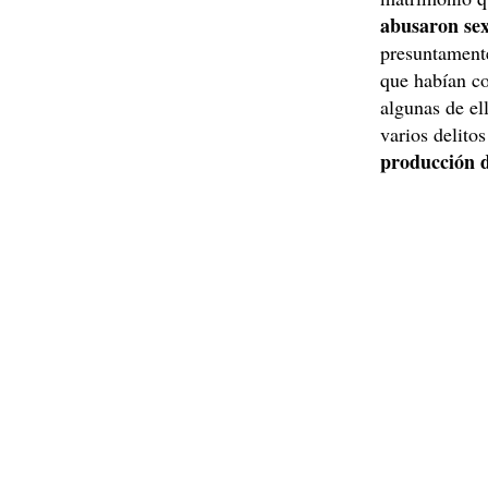
abusaron sex
presuntamente
que habían c
algunas de el
varios delito
producción d