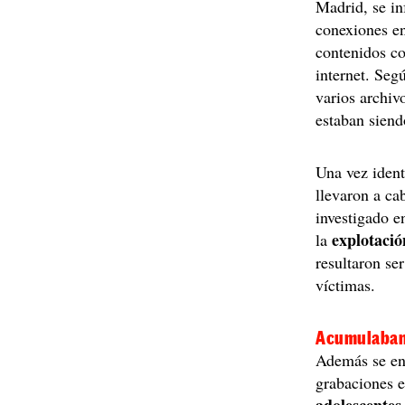
Madrid, se in
conexiones en
contenidos c
internet. Seg
varios archiv
estaban sien
Una vez ident
llevaron a ca
investigado e
explotaci
la
resultaron se
víctimas.
Acumulaban 
Además se en
grabaciones 