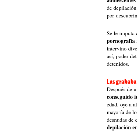
adolescentes
de depilación
por descubrim
Se le imputa
pornografía 
intervino dive
así, poder de
detenidos.
Las grababa
Después de un
conseguido i
edad, oye a a
mayoría de lo
desnudas de c
depilación en