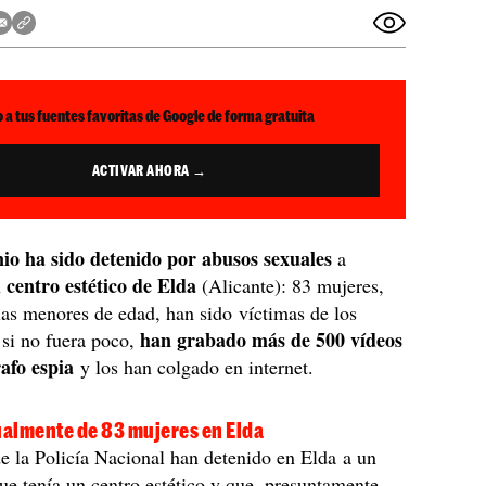
 a tus fuentes favoritas de Google de forma gratuita
ACTIVAR AHORA →
o ha sido detenido por abusos sexuales
a
centro estético de Elda
n
(Alicante): 83 mujeres,
las menores de edad, han sido víctimas de los
han grabado más de 500 vídeos
 si no fuera poco,
rafo espia
y los han colgado en internet.
almente de 83 mujeres en Elda
e la Policía Nacional han detenido en Elda a un
e tenía un centro estético y que, presuntamente,