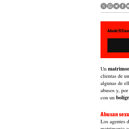
Añade El Caso
matrimoni
Un
clientas de u
algunas de el
abusos y, por
bolíg
con un
Abusan sexu
Los agentes d
matrimonio qu