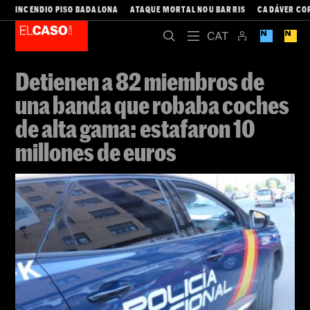
INCENDIO PISO BADALONA
ATAQUE MORTAL NOU BARRIS
CADÁVER CO
Detienen a 82 miembros de
una banda que robaba coches
de alta gama: estafaron 10
millones de euros