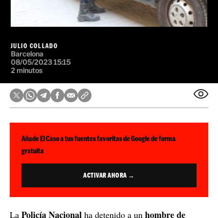
JULIO COLLADO
Barcelona
08/05/2023 15:15
2 minutos
Añade El Caso a tus fuentes favoritas de Google de forma
gratuita
ACTIVAR AHORA →
Policía Nacional
hombre de
La
ha detenido a un