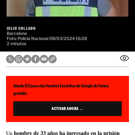
JULIO COLLADO
Barcelona
Foto:
Policía Nacional
08/03/2024 16:28
2 minutos
Añade El Caso a tus fuentes favoritas de Google de forma
gratuita
ACTIVAR AHORA →
hombre de 33 años ha ingresado en la prisión
Un