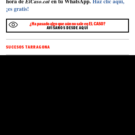
hora de
en tu WhatsApp.
Haz clic aquí,
ElCaso.cat
¡es gratis!
¿Ha pasado algo que aún no sale en EL CASO?
AVÍSANOS DESDE AQUÍ
SUCESOS TARRAGONA