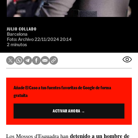
JULIO COLLADO
Barcelona
Foto:
Archivo
22/11/2024 20:14
2 minutos
Añade El Caso a tus fuentes favoritas de Google de forma
gratuita
ACTIVAR AHORA →
detenido a un hombre de
Los Mossos d'Esquadra han