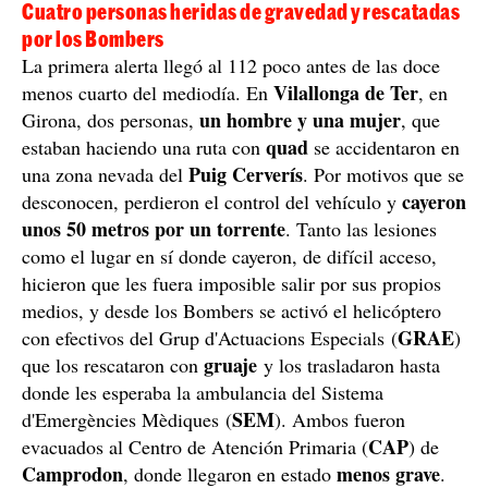
Cuatro personas heridas de gravedad y rescatadas
por los Bombers
La primera alerta llegó al 112 poco antes de las doce
Vilallonga de Ter
menos cuarto del mediodía. En
, en
un hombre y una mujer
Girona, dos personas,
, que
quad
estaban haciendo una ruta con
se accidentaron en
Puig Cerverís
una zona nevada del
. Por motivos que se
cayeron
desconocen, perdieron el control del vehículo y
unos 50 metros por un torrente
. Tanto las lesiones
como el lugar en sí donde cayeron, de difícil acceso,
hicieron que les fuera imposible salir por sus propios
medios, y desde los Bombers se activó el helicóptero
GRAE
con efectivos del Grup d'Actuacions Especials (
)
gruaje
que los rescataron con
y los trasladaron hasta
donde les esperaba la ambulancia del Sistema
SEM
d'Emergències Mèdiques (
). Ambos fueron
CAP
evacuados al Centro de Atención Primaria (
) de
Camprodon
menos grave
, donde llegaron en estado
.