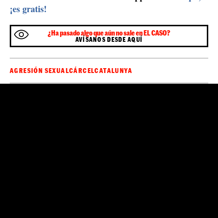
¡es gratis!
¿Ha pasado algo que aún no sale en EL CASO?
AVÍSANOS DESDE AQUÍ
AGRESIÓN SEXUAL
CÁRCEL
CATALUNYA