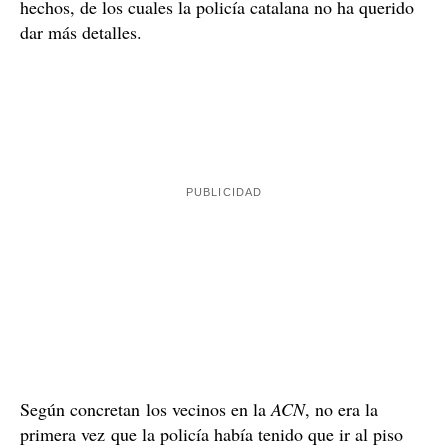
Investigación abierta
El hombre en un primer momento ha sido trasladado a
un centro médico a la espera de poder confirmar si ha
sufrido algún tipo de brote por el trastorno que padece
y que pueda haber desencadenado en la agresión contra
su padre. A estas alturas, no consta que el hijo y el
padre hubieran presentado ningún tipo de denuncia
La investigación de los agentes de homicidios
previa.
de la región de Girona
será clave para aclarar los
hechos, de los cuales la policía catalana no ha querido