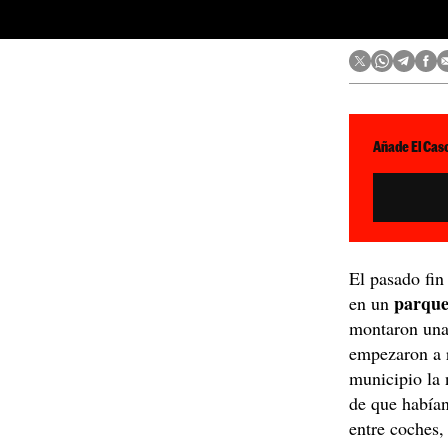
Añade El Caso
El pasado fi
parque
en un
montaron una
empezaron a r
municipio la 
de que había
entre coches,