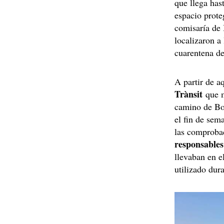
que llega has
espacio prote
comisaría de 
localizaron a
cuarentena de
A partir de a
Trànsit
que 
camino de Bo
el fin de se
las comprobac
responsables
llevaban en e
utilizado dur