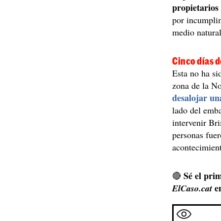
propietarios 
por incumplim
medio natural
Cinco días d
Esta no ha sid
zona de la No
desalojar u
lado del emba
intervenir Br
personas fue
acontecimient
Sé el prim
🔴
e
ElCaso.cat