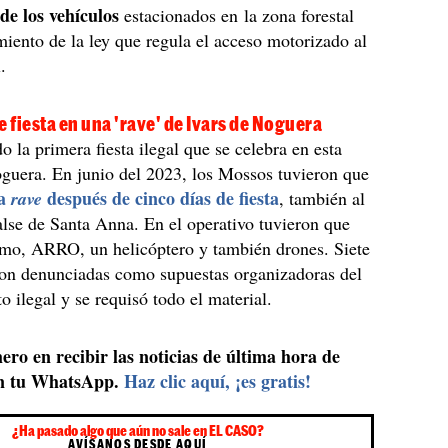
de los vehículos
estacionados en la zona forestal
iento de la ley que regula el acceso motorizado al
.
e fiesta en una 'rave' de Ivars de Noguera
o la primera fiesta ilegal que se celebra en esta
guera. En junio del 2023, los Mossos tuvieron que
na
después de cinco días de fiesta
rave
, también al
lse de Santa Anna. En el operativo tuvieron que
imo, ARRO, un helicóptero y también drones. Siete
ron denunciadas como supuestas organizadoras del
o ilegal y se requisó todo el material.
ero en recibir las noticias de última hora de
n tu WhatsApp.
Haz clic aquí, ¡es gratis!
¿Ha pasado algo que aún no sale en EL CASO?
AVÍSANOS DESDE AQUÍ