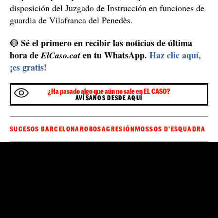
disposición del Juzgado de Instrucción en funciones de
guardia de Vilafranca del Penedès.
Sé el primero en recibir las noticias de última
🔴
hora de
en tu WhatsApp.
Haz clic aquí,
ElCaso.cat
¡es gratis!
¿Ha pasado algo que aún no sale en EL CASO?
AVÍSANOS DESDE AQUÍ
SUCESOS BARCELONA
ROBOS
AGRESIÓN
MOSSOS D'ESQUADRA