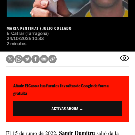
MARIA PENTINAT
/
JULIO COLLADO
El Catllar (Tarragona)
24/10/2025 10:33
2 minutos
Añade El Caso a tus fuentes favoritas de Google de forma
gratuita
ACTIVAR AHORA →
Samir Dumitru
El 15 de junio de 2022,
salió de la