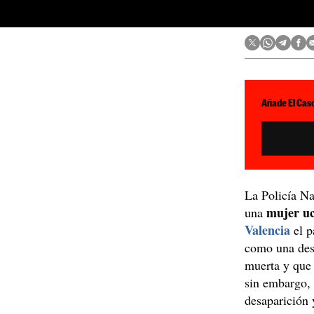
Añade El Caso
La Policía N
mujer uc
una
Valencia
el p
como una desa
muerta y que
sin embargo
desaparición 