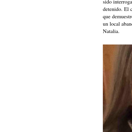
sido interrog
detenido. El 
que demuestre
un local aba
Natalia.