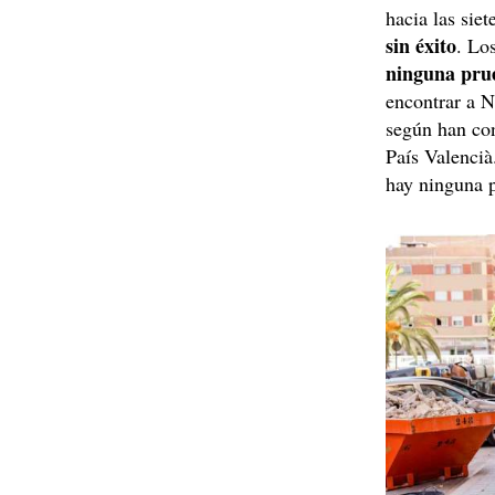
hacia las sie
sin éxito
. Lo
ninguna pru
encontrar a N
según han con
País Valencià
hay ninguna p