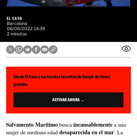
EL CASO
Barcelona
06/06/2022 14:39
2 minutos
Añade El Caso a tus fuentes favoritas de Google de forma
gratuita
ACTIVAR AHORA →
Salvamento Marítimo
incansablemente
busca
a una
desaparecida en el mar
mujer de mediana edad
. La