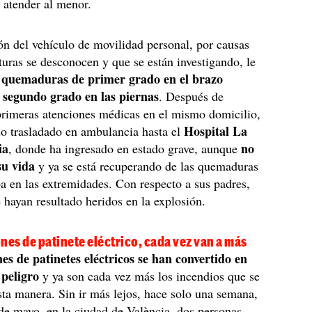
atender al menor.
ón del vehículo de movilidad personal, por causas
lturas se desconocen y que se están investigando, le
quemaduras de primer grado en el brazo
o
 segundo grado en las piernas
. Después de
 primeras atenciones médicas en el mismo domicilio,
Hospital La
do trasladado en ambulancia hasta el
ia
no
, donde ha ingresado en estado grave, aunque
su vida
y ya se está recuperando de las quemaduras
a en las extremidades. Con respecto a sus padres,
 hayan resultado heridos en la explosión.
nes de patinete eléctrico, cada vez van a más
nes de patinetes eléctricos se han convertido en
 peligro
y ya son cada vez más los incendios que se
sta manera. Sin ir más lejos, hace solo una semana,
de mayo, en la ciudad de València, dos personas