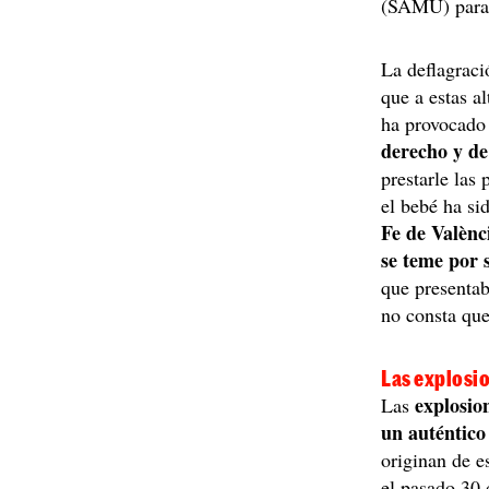
(SAMU) para 
La deflagraci
que a estas a
ha provocad
derecho y de
prestarle las
el bebé ha si
Fe de Valènc
se teme por 
que presentab
no consta que
Las explosio
explosio
Las
un auténtico
originan de e
el pasado 30 