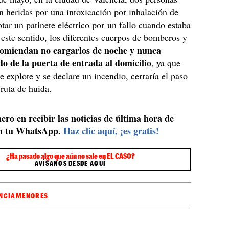
n heridas por una intoxicación por inhalación de
tar un patinete eléctrico por un fallo cuando estaba
este sentido, los diferentes cuerpos de bomberos y
comiendan no cargarlos de noche y nunca
ado de la puerta de entrada al domicilio
, ya que
e explote y se declare un incendio, cerraría el paso
 ruta de huida.
ero en recibir las noticias de última hora de
n tu WhatsApp.
Haz clic aquí, ¡es gratis!
¿Ha pasado algo que aún no sale en EL CASO?
AVÍSANOS DESDE AQUÍ
NCIA
MENORES