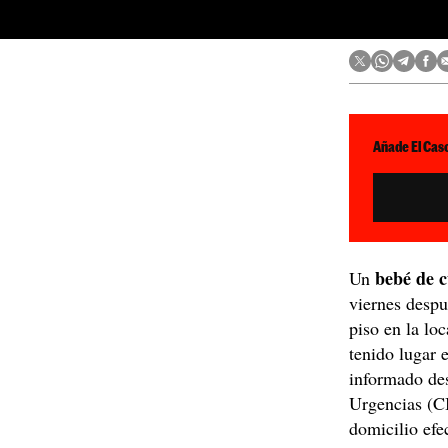
Añade El Caso
bebé de 
Un
viernes desp
piso en la lo
tenido lugar 
informado de
Urgencias (C
domicilio ef