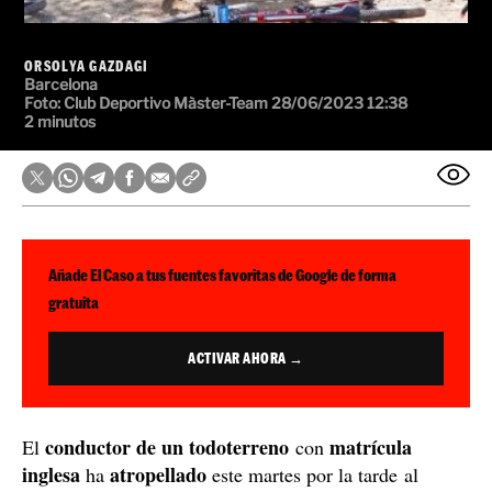
ORSOLYA GAZDAGI
Barcelona
Foto:
Club Deportivo Màster-Team
28/06/2023 12:38
2 minutos
Añade El Caso a tus fuentes favoritas de Google de forma
gratuita
ACTIVAR AHORA →
conductor de un todoterreno
matrícula
El
con
inglesa
atropellado
ha
este martes por la tarde al