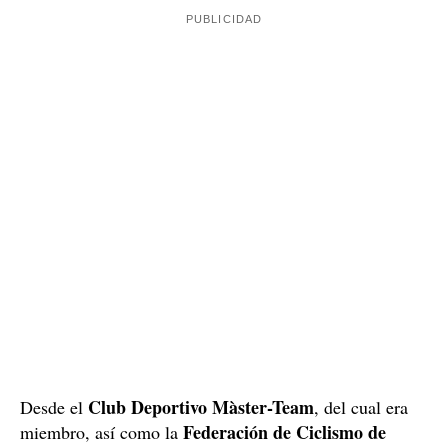
busca y captura el conductor de este Jeep, que algunos
testigos han asegurado haber visto por la carretera de
no consta ninguna
Santa Eulàlia. De momento,
detención
ni tampoco si los investigadores han podido
identificar al autor del atropello mortal.