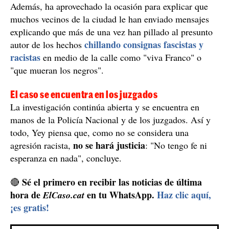
Según han explicado los policías a los padres del niño,
el agresor es un joven de etnia gitana
presuntamente,
y, por este mismo motivo, los policías no están tratando
el caso como una agresión racista. "En el momento que
le pegara una paliza a un niño por su color de piel y lo
insultas diciéndole 'negro de mierda', es una agresión
racista, tanto si el agresor es gitano, japonés o del color
que sea", comenta Yey indignado.
Pillan al agresor chillando consignas fascistas y
racistas