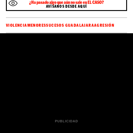
Además, ha aprovechado la ocasión para explicar que
muchos vecinos de la ciudad le han enviado mensajes
explicando que más de una vez han pillado al presunto
chillando consignas fascistas y
autor de los hechos
racistas
en medio de la calle como "viva Franco" o
"que mueran los negros".
El caso se encuentra en los juzgados
La investigación continúa abierta y se encuentra en
manos de la Policía Nacional y de los juzgados. Así y
todo, Yey piensa que, como no se considera una
no se hará justicia
agresión racista,
: "No tengo fe ni
esperanza en nada", concluye.
Sé el primero en recibir las noticias de última
🔴
hora de
en tu WhatsApp.
Haz clic aquí,
ElCaso.cat
¡es gratis!