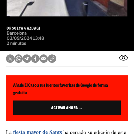
ORSOLYA GAZDAGI
Barcelona
03/09/2024 13:48
2 minutos
Añade El Caso a tus fuentes favoritas de Google de forma
gratuita
ACTIVAR AHORA →
fiesta mayor de Sants
La
ha cerrado su edición de este