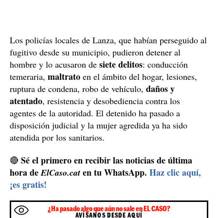
Los policías locales de Lanza, que habían perseguido al
fugitivo desde su municipio, pudieron detener al
siete delitos
hombre y lo acusaron de
: conducción
maltrato
temeraria,
en el ámbito del hogar, lesiones,
daños y
ruptura de condena, robo de vehículo,
atentado
, resistencia y desobediencia contra los
agentes de la autoridad. El detenido ha pasado a
disposición judicial y la mujer agredida ya ha sido
atendida por los sanitarios.
Sé el primero en recibir las noticias de última
🔴
hora de
en tu WhatsApp.
Haz clic aquí,
ElCaso.cat
¡es gratis!
¿Ha pasado algo que aún no sale en EL CASO?
AVÍSANOS DESDE AQUÍ