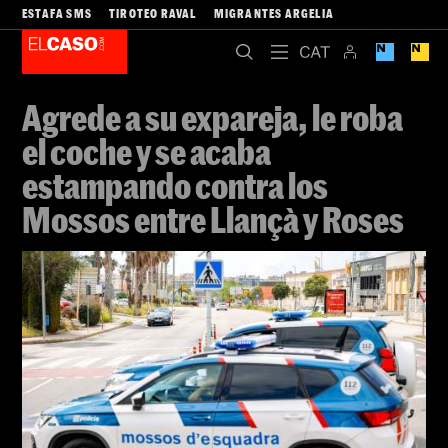
ESTAFA SMS
TIROTEO RAVAL
MIGRANTES ARGELIA
Agrede a su expareja, le roba
el coche y se acaba
estampando contra los
Mossos entre Llançà y Roses