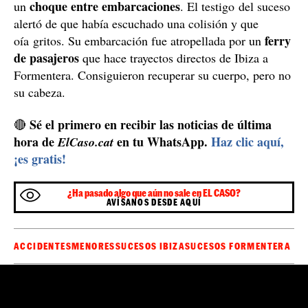
El menor ingresado en el hospital de Son Espases
Las personas restantes han sido trasladadas al puerto de
Ibiza con una embarcación de Salvamento Marítimo y
desde allí han sido desplazados diez heridos leves en
Can Misses y otros seis en la Policlínica nuestra Señora
del Rosario, también leves. Posteriormente, a causa de
las lesiones sufridas, el niño de 10 años ha sido
hospital universitario de Son Espases de
trasladado a
Mallorca
.
Muere decapitado un hombre en Ibiza después de
ser atropellado por un ferry
Este no ha sido el único incidente de ferrys en Ibiza en
las últimas semanas y, de hecho, hace unos días, un
murió decapitado en esta isla
hombre de 46 años
.
El aviso del incidente se recibió minutos antes de
medianoche. Una persona llamó al 112 para informar de
choque
entre embarcaciones
un
. El testigo del suceso