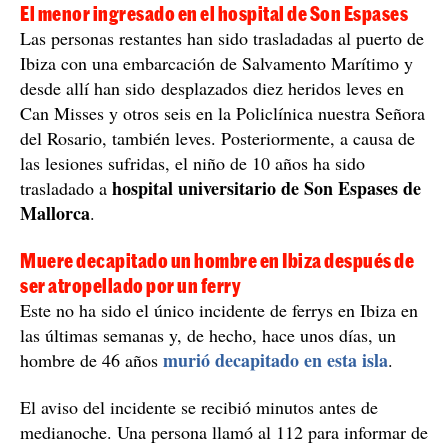
trasladados en helicóptero en el hospital de Can Misses.
Un accidente de ferry en Ibiza acaba con 25 personas heridas al
chocar contra un islote: uno de los heridos es un niño de 10 años
que está ingresado en el hospital con un pronóstico grave / EFE