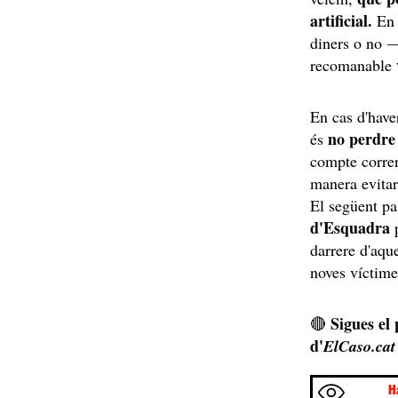
artificial.
En 
diners o no 
recomanable
En cas d'have
no perdre 
és
compte corren
manera evitare
El següent pas
d'Esquadra
p
darrere d'aqu
noves víctim
Sigues el
🔴
d'
ElCaso.cat
H