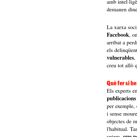
amb intel·ligè
demanen din
La xarxa soci
Facebook
, o
arribat a per
els delinqüe
vulnerables
,
creu tot allò 
Què fer si h
Els experts e
publicacions
per exemple, 
i sense moure
objectes de m
l'habitual. T
que po
veiem,