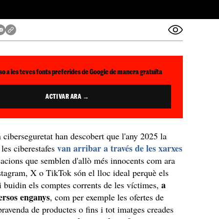
so a les teves fonts preferides de Google de manera gratuïta
ACTIVAR ARA →
n ciberseguretat han descobert que l'any 2025 la
van arribar a través de les xarxes
les ciberestafes
acions que semblen d'allò més innocents com ara
tagram, X o TikTok són el lloc ideal perquè els
a
i buidin els comptes corrents de les víctimes,
versos enganys
, com per exemple les ofertes de
pravenda de productes o fins i tot imatges creades