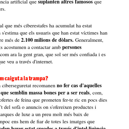
suplanten altres famosos
ncia artificial que
que
ers.
al que més ciberestafes ha acumulat ha estat
n s'estima que els usuaris que han estat víctimes han
2.100 milions de dòlars.
dre més de
Generalment,
persones
nts acostumen a contactar amb
 com ara la gent gran, que sol ser més confiada i es
que veu a través d'internet.
em caigut a la trampa?
no fer cas d'aquelles
n ciberseguretat recomanen
 que semblin massa bones per a ser reals
, com,
ofertes de feina que prometen fer-te ric en pocs dies
't del sofà o anuncis on s'ofereixen productes i
arques de luxe a un preu molt més baix de
ampoc ens hem de fiar de totes les imatges que
den haver estat creades a través d'intel·ligència