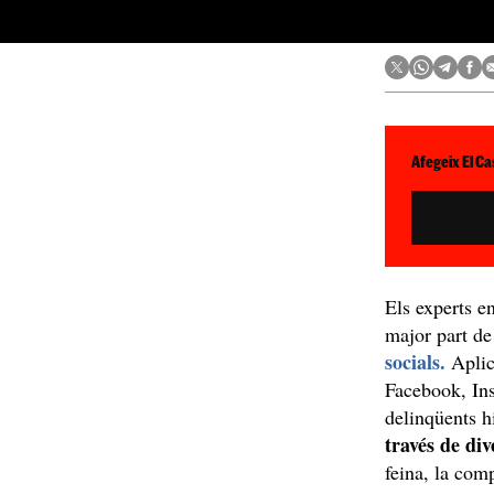
Afegeix El Ca
Els experts e
major part de 
socials.
Aplic
Facebook, Ins
delinqüents h
través de di
feina, la com