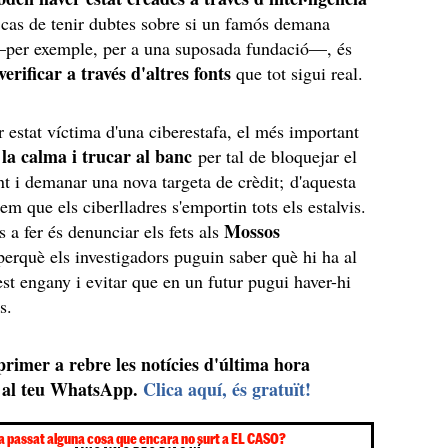
cas de tenir dubtes sobre si un famós demana
—per exemple, per a una suposada fundació—, és
verificar a través d'altres fonts
que tot sigui real.
r estat víctima d'una ciberestafa, el més important
la calma i trucar al banc
per tal de bloquejar el
t i demanar una nova targeta de crèdit; d'aquesta
m que els ciberlladres s'emportin tots els estalvis.
Mossos
 a fer és denunciar els fets als
erquè els investigadors puguin saber què hi ha al
est engany i evitar que en un futur pugui haver-hi
es.
 primer a rebre les notícies d'última hora
al teu WhatsApp.
Clica aquí, és gratuït!
a passat alguna cosa que encara no surt a EL CASO?