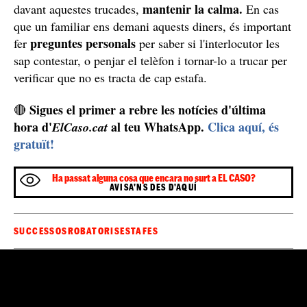
mantenir la calma.
davant aquestes trucades,
En cas
que un familiar ens demani aquests diners, és important
preguntes personals
fer
per saber si l'interlocutor les
sap contestar, o penjar el telèfon i tornar-lo a trucar per
verificar que no es tracta de cap estafa.
Sigues el primer a rebre les notícies d'última
🔴
hora d'
al teu WhatsApp.
Clica aquí, és
ElCaso.cat
gratuït!
Ha passat alguna cosa que encara no surt a EL CASO?
AVISA'NS DES D'AQUÍ
SUCCESSOS
ROBATORIS
ESTAFES