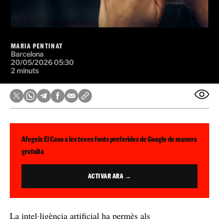
MARIA PENTINAT
Barcelona
20/05/2026 05:30
2 minuts
Afegeix El Caso a les teves fonts preferides de Google de manera
gratuïta
ACTIVAR ARA →
La intel·ligència artificial ha permès als