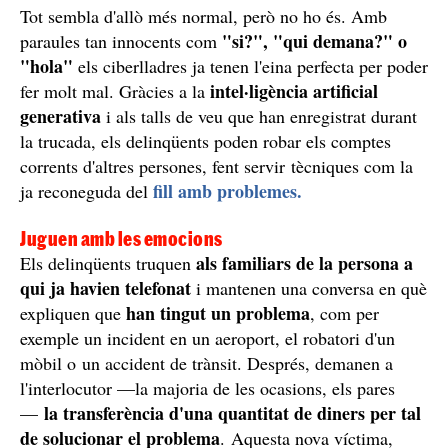
Tot sembla d'allò més normal, però no ho és. Amb
"si?", "qui demana?" o
paraules tan innocents com
"hola"
els ciberlladres ja tenen l'eina perfecta per poder
intel·ligència artificial
fer molt mal. Gràcies a la
generativa
i als talls de veu que han enregistrat durant
la trucada, els delinqüents poden robar els comptes
corrents d'altres persones, fent servir tècniques com la
fill amb problemes.
ja reconeguda del
Juguen amb les emocions
als familiars de la persona a
Els delinqüents truquen
qui ja havien telefonat
i mantenen una conversa en què
han tingut un problema
expliquen que
, com per
exemple un incident en un aeroport, el robatori d'un
mòbil o un accident de trànsit. Després, demanen a
l'interlocutor —la majoria de les ocasions, els pares
la transferència d'una quantitat de diners per tal
—
de solucionar el problema
. Aquesta nova víctima,