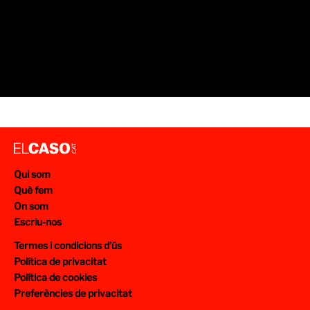
Qui som
Què fem
On som
Escriu-nos
Termes i condicions d’ús
Política de privacitat
Política de cookies
Preferències de privacitat