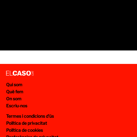
Qui som
Què fem
On som
Escriu-nos
Termes i condicions d’ús
Política de privacitat
Política de cookies