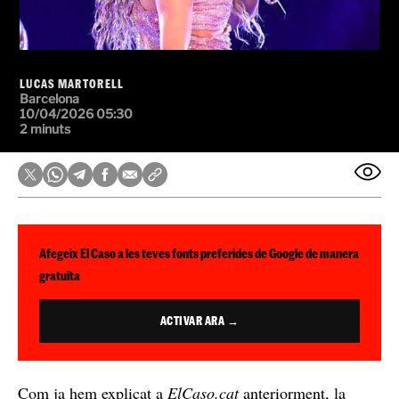
LUCAS MARTORELL
Barcelona
10/04/2026 05:30
2 minuts
Afegeix El Caso a les teves fonts preferides de Google de manera
gratuïta
ACTIVAR ARA →
Com ja hem explicat a
ElCaso.cat
anteriorment, la