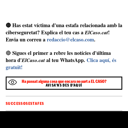
🔴 Has estat víctima d'una estafa relacionada amb la
ciberseguretat? Explica el teu cas a
!
ElCaso.cat
Envia un correu a
redaccio@elcaso.com
.
Sigues el primer a rebre les notícies d'última
🔴
hora d'
al teu WhatsApp.
Clica aquí, és
ElCaso.cat
gratuït!
Ha passat alguna cosa que encara no surt a EL CASO?
AVISA'NS DES D'AQUÍ
SUCCESSOS
ESTAFES