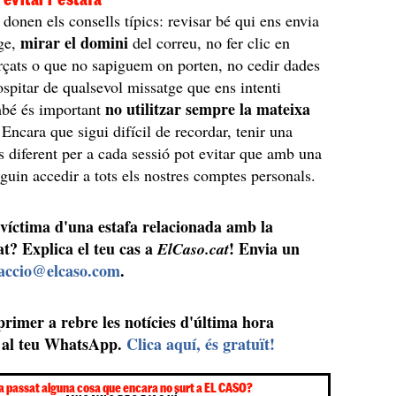
donen els consells típics: revisar bé qui ens envia
mirar el domini
tge,
del correu, no fer clic en
rçats o que no sapiguem on porten, no cedir dades
ospitar de qualsevol missatge que ens intenti
no utilitzar sempre la mateixa
mbé és important
 Encara que sigui difícil de recordar, tenir una
s diferent per a cada sessió pot evitar que amb una
uguin accedir a tots els nostres comptes personals.
 víctima d'una estafa relacionada amb la
at? Explica el teu cas a
! Envia un
ElCaso.cat
accio@elcaso.com
.
 primer a rebre les notícies d'última hora
al teu WhatsApp.
Clica aquí, és gratuït!
a passat alguna cosa que encara no surt a EL CASO?