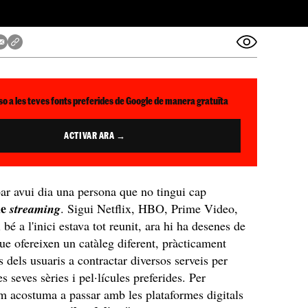
so a les teves fonts preferides de Google de manera gratuïta
ACTIVAR ARA →
obar avui dia una persona que no tingui cap
de
streaming
. Sigui Netflix, HBO, Prime Video,
 bé a l'inici estava tot reunit, ara hi ha desenes de
ue ofereixen un catàleg diferent, pràcticament
s dels usuaris a contractar diversos serveis per
s seves sèries i pel·lícules preferides. Per
m acostuma a passar amb les plataformes digitals