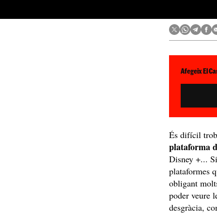
Afegeix El Ca
És difícil tr
plataforma 
Disney +... Si
plataformes q
obligant molt
poder veure le
desgràcia, co