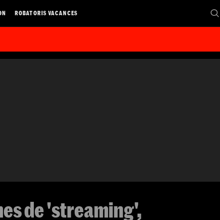
ON
ROBATORIS VACANCES
mes de 'streaming',