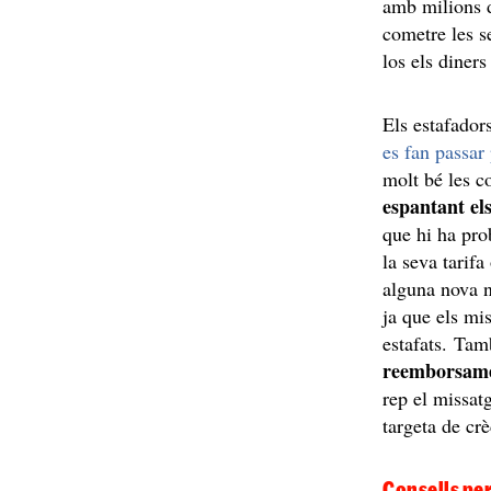
amb milions d
cometre les 
los els diners
Els estafadors
es fan passar
molt bé les c
espantant el
que hi ha pro
la seva tarifa
alguna nova n
ja que els mi
estafats. Tam
reemborsame
rep el missatg
targeta de cr
Consells per