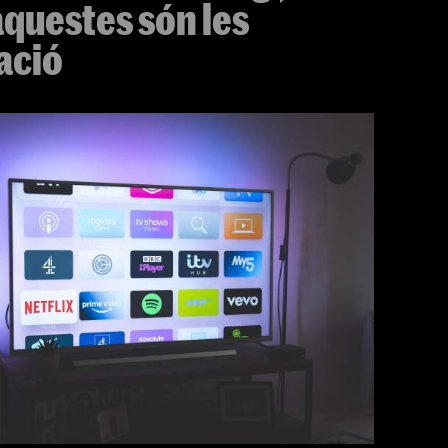
aquestes són les
ació