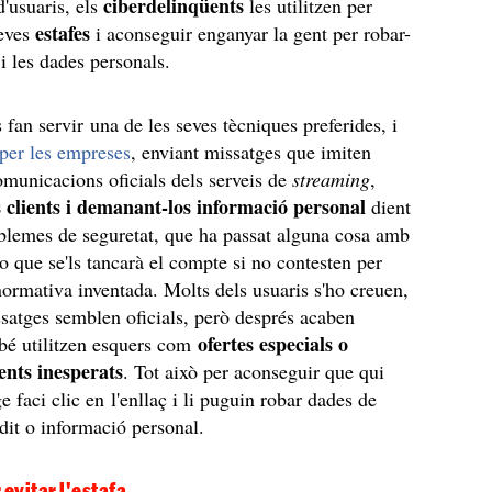
ciberdelinqüents
'usuaris, els
les utilitzen per
estafes
seves
i aconseguir enganyar la gent per robar-
 i les dades personals.
 fan servir una de les seves tècniques preferides, i
 per les empreses
, enviant missatges que imiten
omunicacions oficials dels serveis de
streaming
,
s clients i demanant-los informació personal
dient
blemes de seguretat, que ha passat alguna cosa amb
 o que se'ls tancarà el compte si no contesten per
ormativa inventada. Molts dels usuaris s'ho creuen,
ssatges semblen oficials, però després acaben
ofertes especials o
bé utilitzen esquers com
nts inesperats
. Tot això per aconseguir que qui
e faci clic en l'enllaç i li puguin robar dades de
èdit o informació personal.
 evitar l'estafa