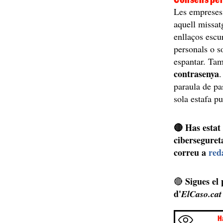
Les empreses 
aquell missa
enllaços escu
personals o s
espantar. Ta
contrasenya
.
paraula de pa
sola estafa p
🔴 Has estat
ciberseguret
correu a
red
Sigues el
🔴
d'
ElCaso.cat
H