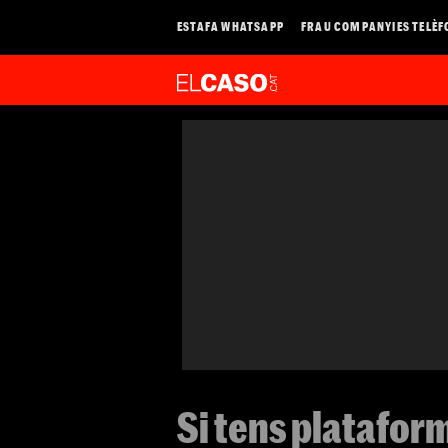
ESTAFA WHATSAPP
FRAU COMPANYIES TELÈF
Si tens platafor