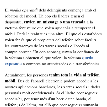
El
modus operandi
dels delinqüents comença amb el
robatori del mòbil. Un cop els lladres tenen el
envien un missatge o una trucada
dispositiu,
a la
víctima fent veure que volen ajudar-la a recuperar el
mòbil. Però la realitat és una altra. El que els estafadors
volen fer és que el propietari del telèfon robat faciliti
les contrasenyes de les xarxes socials o l'accés al
compte corrent. Un cop aconsegueixen la confiança de
queda
la víctima i obtenen el que volen, la víctima
exposada
a compres no autoritzades o a transferències.
tenim tota la vida al telèfon
Actualment, les persones
mòbil.
Des de l'aparell electrònic podem accedir a les
nostres aplicacions bancàries, les xarxes socials i dades
personals molt confidencials. Si el lladre aconsegueix
accedir-hi, pot tenir més d'un botí: d'una banda, el
telèfon; i de l'altra, tot allò que aconsegueixi sumar-hi