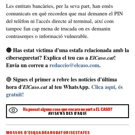
Les entitats bancàries, per la seva part, han emès
comunicats en què recorden que mai demanen el PIN
del telèfon ni l'accés directe al terminal, així com
tampoc fan cap mena de trucada on es demanin
contrasenyes o informació vulnerable.
🔴 Has estat víctima d'una estafa relacionada amb la
ciberseguretat? Explica el teu cas a
!
ElCaso.cat
Envia un correu a
redaccio@elcaso.com
.
Sigues el primer a rebre les notícies d'última
🔴
hora d'
al teu WhatsApp.
Clica aquí, és
ElCaso.cat
gratuït!
Ha passat alguna cosa que encara no surt a EL CASO?
AVISA'NS DES D'AQUÍ
MOSSOS D'ESQUADRA
ROBATORIS
ESTAFES