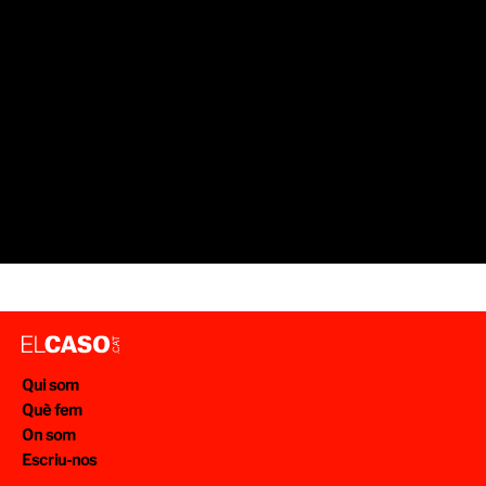
Qui som
Què fem
On som
Escriu-nos