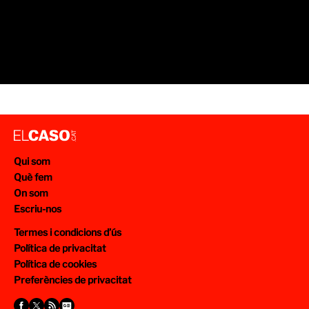
Qui som
Què fem
On som
Escriu-nos
Termes i condicions d’ús
Política de privacitat
Política de cookies
Preferències de privacitat