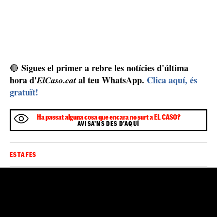
Sigues el primer a rebre les notícies d'última
🔴
hora d'
al teu WhatsApp.
Clica aquí, és
ElCaso.cat
gratuït!
Ha passat alguna cosa que encara no surt a EL CASO?
AVISA'NS DES D'AQUÍ
ESTAFES