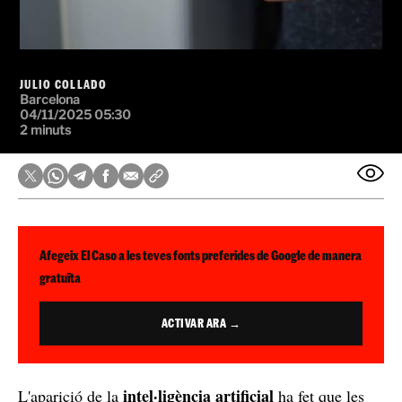
JULIO COLLADO
Barcelona
04/11/2025 05:30
2 minuts
Afegeix El Caso a les teves fonts preferides de Google de manera
gratuïta
ACTIVAR ARA →
intel·ligència artificial
L'aparició de la
ha fet que les