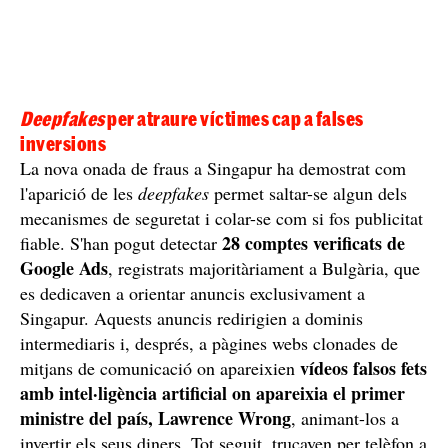
Deepfakes
per atraure víctimes cap a falses
inversions
La nova onada de fraus a Singapur ha demostrat com
l'aparició de les
deepfakes
permet saltar-se algun dels
mecanismes de seguretat i colar-se com si fos publicitat
28 comptes verificats de
fiable. S'han pogut detectar
Google Ads
, registrats majoritàriament a Bulgària, que
es dedicaven a orientar anuncis exclusivament a
Singapur. Aquests anuncis redirigien a dominis
intermediaris i, després, a pàgines webs clonades de
vídeos falsos fets
mitjans de comunicació on apareixien
amb intel·ligència artificial on apareixia el primer
ministre del país, Lawrence Wrong
, animant-los a
invertir els seus diners. Tot seguit, trucaven per telèfon a