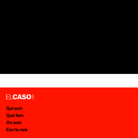
Qui som
Què fem
On som
Escriu-nos