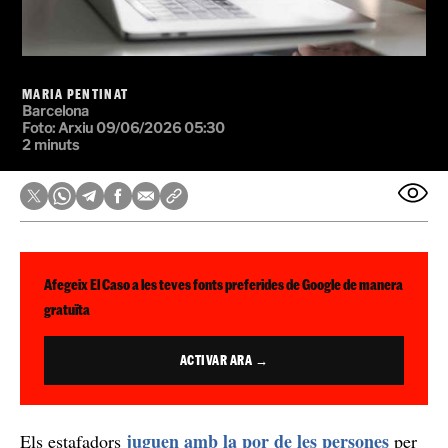
MARIA PENTINAT
Barcelona
Foto: Arxiu
09/06/2026 05:30
2 minuts
Afegeix El Caso a les teves fonts preferides de Google de manera
gratuïta
ACTIVAR ARA →
juguen amb la por de les persones
Els estafadors
per