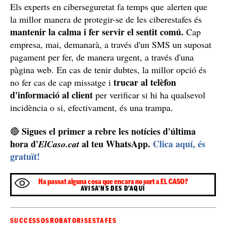
Els experts en ciberseguretat fa temps que alerten que
la millor manera de protegir-se de les ciberestafes és
mantenir la calma i fer servir el sentit comú.
Cap
empresa, mai, demanarà, a través d'un SMS un suposat
pagament per fer, de manera urgent, a través d'una
pàgina web. En cas de tenir dubtes, la millor opció és
trucar al telèfon
no fer cas de cap missatge i
d'informació al client
per verificar si hi ha qualsevol
incidència o si, efectivament, és una trampa.
Sigues el primer a rebre les notícies d'última
🔴
hora d'
al teu WhatsApp.
Clica aquí, és
ElCaso.cat
gratuït!
Ha passat alguna cosa que encara no surt a EL CASO?
AVISA'NS DES D'AQUÍ
SUCCESSOS
ROBATORIS
ESTAFES