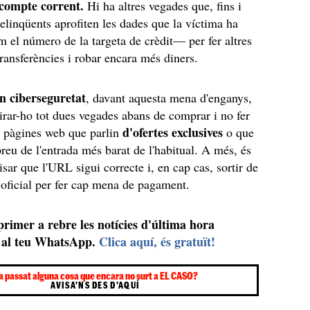
 compte corrent.
Hi ha altres vegades que, fins i
delinqüents aprofiten les dades que la víctima ha
m el número de la targeta de crèdit— per fer altres
transferències i robar encara més diners.
en ciberseguretat
, davant aquesta mena d'enganys,
ar-ho tot dues vegades abans de comprar i no fer
d'ofertes exclusives
s pàgines web que parlin
o que
preu de l'entrada més barat de l'habitual. A més, és
sar que l'URL sigui correcte i, en cap cas, sortir de
 oficial per fer cap mena de pagament.
 primer a rebre les notícies d'última hora
al teu WhatsApp.
Clica aquí, és gratuït!
a passat alguna cosa que encara no surt a EL CASO?
AVISA'NS DES D'AQUÍ