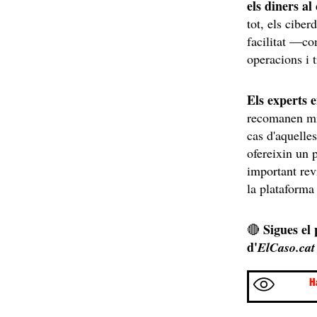
els diners al
tot, els ciber
facilitat —co
operacions i 
Els experts 
recomanen mir
cas d'aquelle
ofereixin un 
important revi
la plataforma
Sigues el
🔴
d'
ElCaso.cat
H