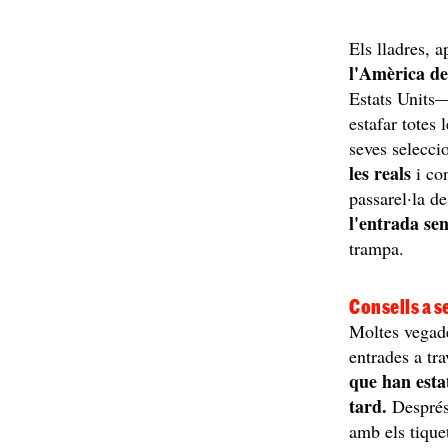
Els lladres, a
l'Amèrica d
Estats Units—
estafar totes 
seves selecc
les reals
i con
passarel·la d
l'entrada se
trampa.
Consells a s
Moltes vegade
entrades a tr
que han esta
tard.
Després 
amb els tique