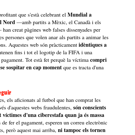
Mundial a
profitant que s'està celebrant el
el Nord
—amb partits a Mèxic, el Canadà i els
 han creat pàgines web falses dissenyades per
les persones que volen anar als partits a animar les
idèntiques a
ions. Aquestes web són pràcticament
tenen fins i tot el logotip de la FIFA i una
compri
e pagament. Tot està fet perquè la víctima
nse sospitar en cap moment
que es tracta d'una
eguir
s, els aficionats al futbol que han comprat les
són conscients
avés d'aquestes webs fraudulentes,
t víctimes d'una ciberestafa quan ja és massa
de fer el pagament, esperen un correu electrònic
ni tampoc els tornen
ts, però aquest mai arriba,