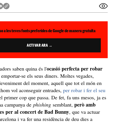
so a les teves fonts preferides de Google de manera gratuïta
ACTIVAR ARA →
ocasió perfecta per robar
fadors saben quina és l'
 emportar-se els seus diners. Moltes vegades,
sdeveniment del moment, aquell que tot el món en
othom vol aconseguir entrades,
per robar i fer el seu
l primer cop que passa. De fet, fa uns mesos, ja es
però amb
una campanya de
phishing
semblant,
ses per al concert de Bad Bunny
, que va actuar
arcelona i va fer una residència de deu dies a