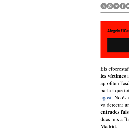
Afegeix El Ca
Els ciberesta
les víctimes
i
aprofiten l'e
parla i que t
agost.
No és e
va detectar 
entrades fal
dues nits a B
Madrid.