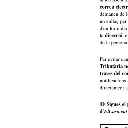
correu elect
demanen de le
un enllaç per
d'un formular
direcció
la
, 
de la person
Per evitar ca
Tributària n
través del c
notificacions
directament a
Sigues el
🔴
d'
ElCaso.cat