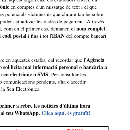
rònic
en comptes d'un missatge de text i el que
s potencials víctimes és que cliquin també sobre
 poder actualitzar les dades de pagament. A través
nom complet
i, com en el primer cas, demanen el
,
codi postal
IBAN
el
i fins i tot l'
del compte bancari
a.
l'Agència
ure en aquestes estafes, cal recordar que
o sol·licita mai informació personal o bancària a
orreu electrònic o SMS
. Per consultar les
 o comunicacions pendents, s'ha d'accedir
 la Seu Electrònica.
 primer a rebre les notícies d'última hora
al teu WhatsApp.
Clica aquí, és gratuït!