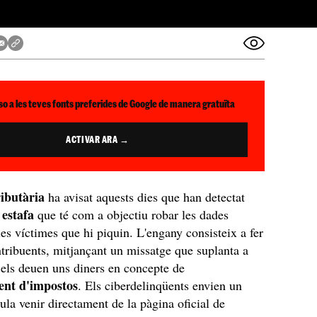
so a les teves fonts preferides de Google de manera gratuïta
ACTIVAR ARA →
ributària
ha avisat aquests dies que han detectat
a estafa
que té com a objectiu robar les dades
les víctimes que hi piquin. L'engany consisteix a fer
ntribuents, mitjançant un missatge que suplanta a
 els deuen uns diners en concepte de
nt d'impostos
. Els ciberdelinqüents envien un
la venir directament de la pàgina oficial de