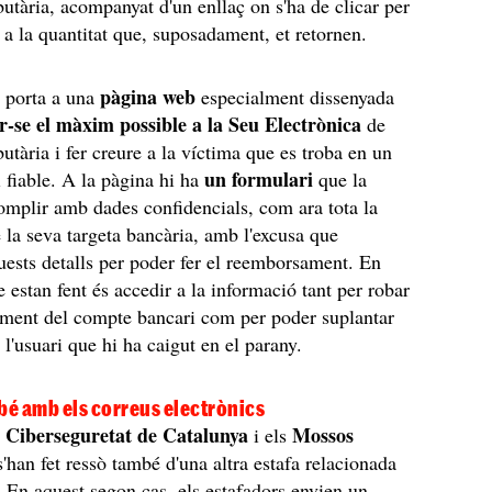
butària, acompanyat d'un enllaç on s'ha de clicar per
 a la quantitat que, suposadament, et retornen.
pàgina web
ç porta a una
especialment dissenyada
r-se el màxim possible a la Seu Electrònica
de
utària i fer creure a la víctima que es troba en un
un formulari
 fiable. A la pàgina hi ha
que la
omplir amb dades confidencials, com ara tota la
 la seva targeta bancària, amb l'excusa que
uests detalls per poder fer el reemborsament. En
ue estan fent és accedir a la informació tant per robar
ament del compte bancari com per poder suplantar
e l'usuari que hi ha caigut en el parany.
é amb els correus electrònics
 Ciberseguretat de Catalunya
Mossos
i els
'han fet ressò també d'una altra estafa relacionada
En aquest segon cas, els estafadors envien un