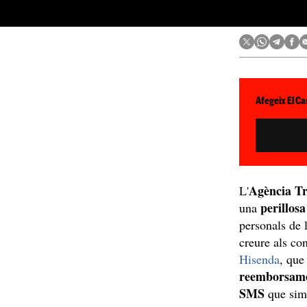
Afegeix El Ca
Agència T
L'
perillos
una
personals de 
creure als co
Hisenda
, que
reemborsame
SMS
que simu