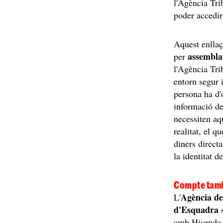
l'Agència Tri
poder accedir
Aquest enlla
assembla
per
l'Agència Trib
entorn segur i
persona ha d'
informació de
necessiten aq
realitat, el q
diners direct
la identitat d
Compte tamb
Agència de
L'
d'Esquadra
s
amb Hisenda. 