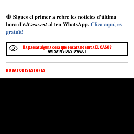
Sigues el primer a rebre les notícies d'última
🔴
hora d'
al teu WhatsApp.
Clica aquí, és
ElCaso.cat
gratuït!
Ha passat alguna cosa que encara no surt a EL CASO?
AVISA'NS DES D'AQUÍ
ROBATORIS
ESTAFES