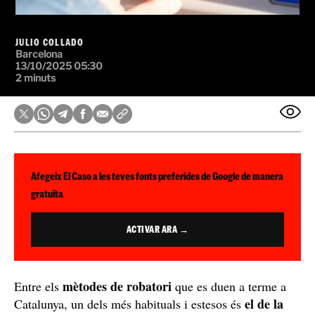
JULIO COLLADO
Barcelona
13/10/2025 05:30
2 minuts
Afegeix El Caso a les teves fonts preferides de Google de manera
gratuïta
ACTIVAR ARA →
mètodes de robatori
Entre els
que es duen a terme a
el de la
Catalunya, un dels més habituals i estesos és