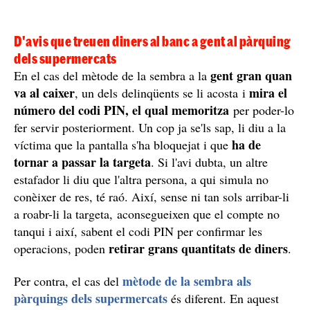
D'avis que treuen diners al banc a gent al pàrquing
dels supermercats
gent gran quan
En el cas del mètode de la sembra a la
va al caixer
mira el
, un dels delinqüents se li acosta i
número del codi PIN, el qual memoritza
per poder-lo
fer servir posteriorment. Un cop ja se'ls sap, li diu a la
ha de
víctima que la pantalla s'ha bloquejat i que
tornar a passar la targeta
. Si l'avi dubta, un altre
estafador li diu que l'altra persona, a qui simula no
conèixer de res, té raó. Així, sense ni tan sols arribar-li
a roabr-li la targeta, aconsegueixen que el compte no
tanqui i així, sabent el codi PIN per confirmar les
retirar grans quantitats de diners
operacions, poden
.
mètode de la sembra als
Per contra, el cas del
pàrquings dels supermercats
és diferent. En aquest