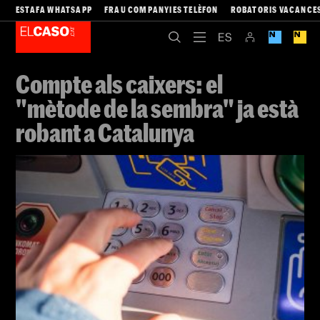
ESTAFA WHATSAPP
FRAU COMPANYIES TELÈFON
ROBATORIS VACANCE
Compte als caixers: el
"mètode de la sembra" ja està
robant a Catalunya