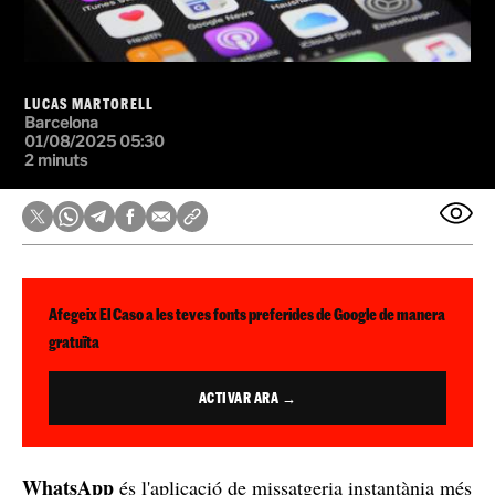
LUCAS MARTORELL
Barcelona
01/08/2025 05:30
2 minuts
Afegeix El Caso a les teves fonts preferides de Google de manera
gratuïta
ACTIVAR ARA →
WhatsApp
és l'aplicació de missatgeria instantània més