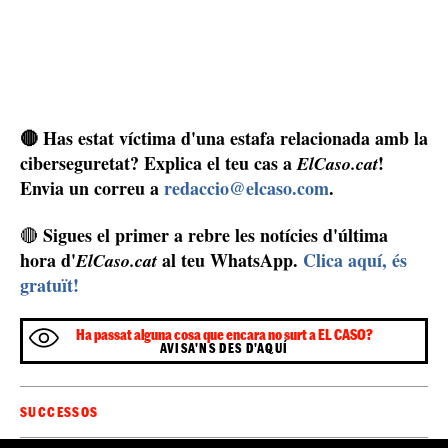
🔴 Has estat víctima d'una estafa relacionada amb la
ciberseguretat? Explica el teu cas a
!
ElCaso.cat
Envia un correu a
redaccio@elcaso.com
.
Sigues el primer a rebre les notícies d'última
🔴
hora d'
al teu WhatsApp.
Clica aquí, és
ElCaso.cat
gratuït!
Ha passat alguna cosa que encara no surt a EL CASO?
AVISA'NS DES D'AQUÍ
SUCCESSOS