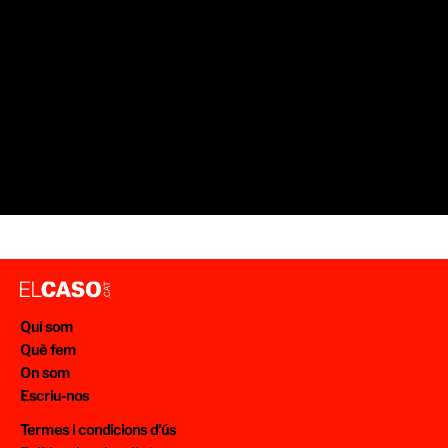
Qui som
Què fem
On som
Escriu-nos
Termes i condicions d’ús